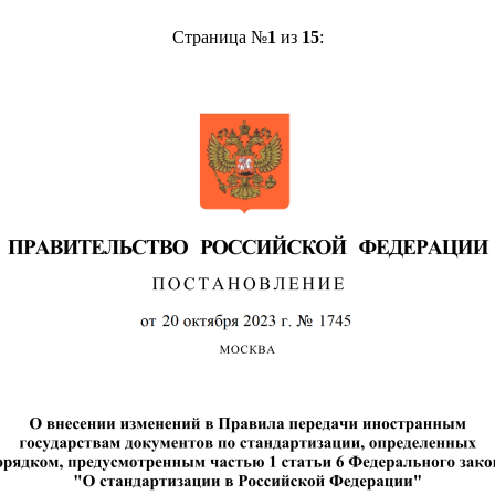
Страница №
1
из
15
: