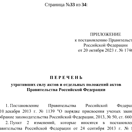
Страница №
33
из
34
: