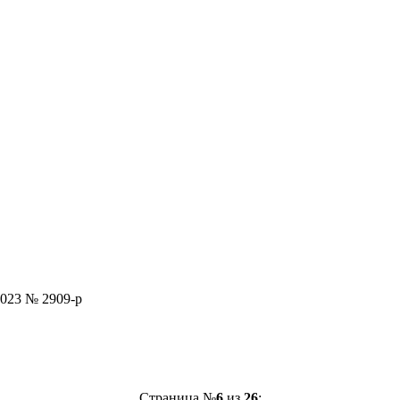
2023 № 2909-р
Страница №
6
из
26
: