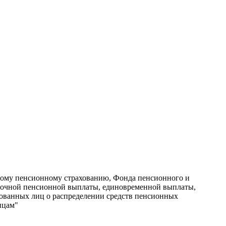
ному пенсионному страхованию, Фонда пенсионного и
срочной пенсионной выплаты, единовременной выплаты,
хованных лиц о распределении средств пенсионных
ицам"