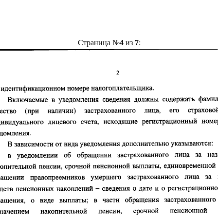
Страница №
4
из
7
: