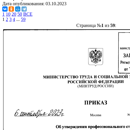
Дата опубликования:
03.10.2023
1
10
20
50
ВСЕ
1
2
3
4
...
59
Страница №
1
из
59
: