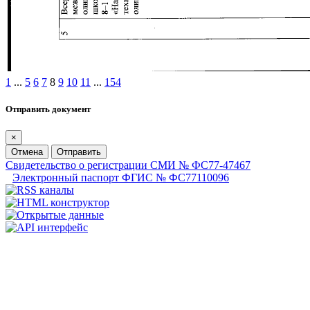
1
...
5
6
7
8
9
10
11
...
154
Отправить документ
×
Отмена
Отправить
Свидетельство о регистрации СМИ № ФС77-47467
Электронный паспорт ФГИС № ФС77110096