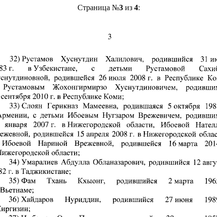
Страница №
3
из
4
: