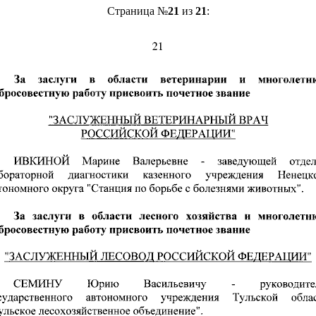
Страница №
21
из
21
: