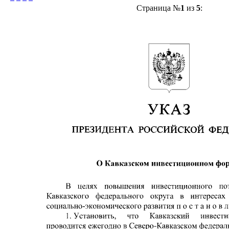
Страница №
1
из
5
: