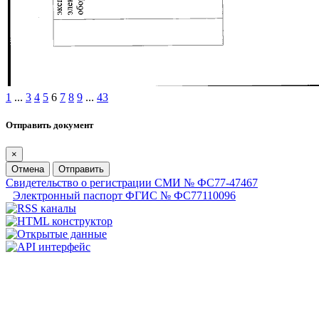
1
...
3
4
5
6
7
8
9
...
43
Отправить документ
×
Отмена
Отправить
Свидетельство о регистрации СМИ № ФС77-47467
Электронный паспорт ФГИС № ФС77110096