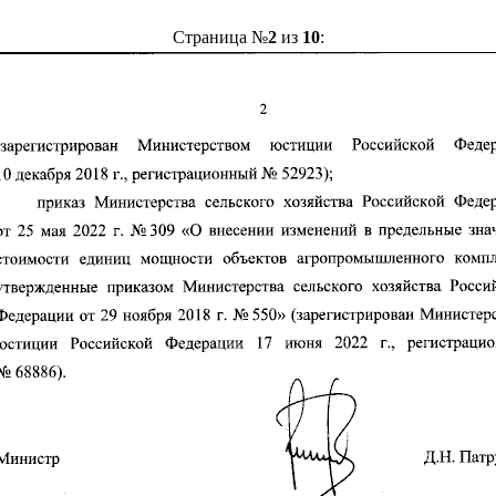
Страница №
2
из
10
: