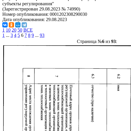
субъекты регулирования"
(Зарегистрирован 29.08.2023 № 74990)
Номер опубликования:
0001202308290030
Дата опубликования:
29.08.2023
1
10
20
50
ВСЕ
1
...
3
4
5
6
7
8
9
...
93
Страница №
6
из
93
: