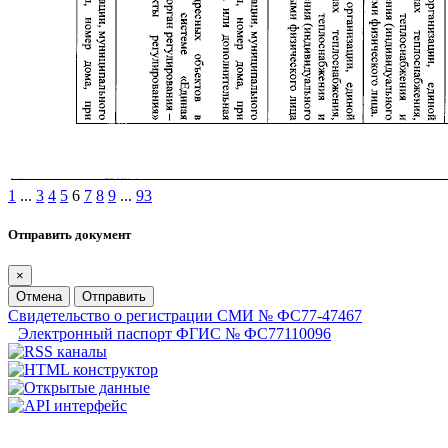
1
...
3
4
5
6
7
8
9
...
93
Отправить документ
×
Отмена
Отправить
Свидетельство о регистрации СМИ № ФС77-47467
Электронный паспорт ФГИС № ФС77110096