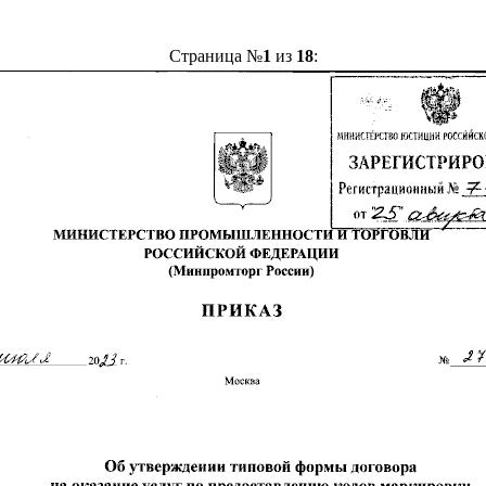
Страница №
1
из
18
: