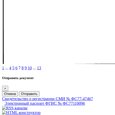
1
...
4
5
6
7
8
9
10
...
13
Отправить документ
×
Отмена
Отправить
Свидетельство о регистрации СМИ № ФС77-47467
Электронный паспорт ФГИС № ФС77110096