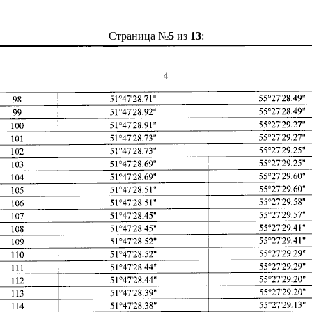
Страница №
5
из
13
: