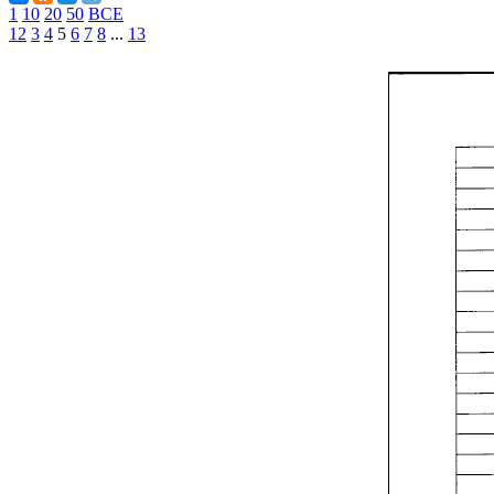
1
10
20
50
ВСЕ
1
2
3
4
5
6
7
8
...
13