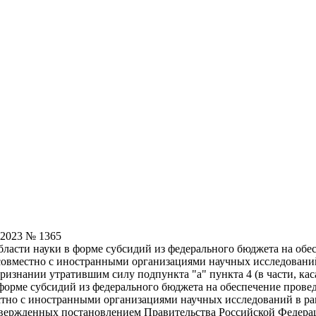
.2023 № 1365
бласти науки в форме субсидий из федерального бюджета на об
совместно с иностранными организациями научных исследований
ризнании утратившим силу подпункта "а" пункта 4 (в части, кас
в форме субсидий из федерального бюджета на обеспечение пров
тно с иностранными организациями научных исследований в ра
вержденных постановлением Правительства Российской Федераци