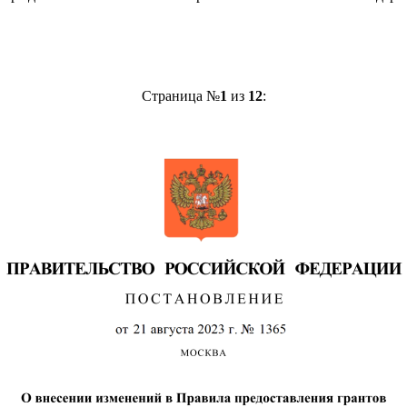
Страница №
1
из
12
: