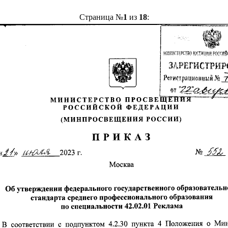
Страница №
1
из
18
: