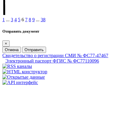
1
...
3
4
5
6
7
8
9
...
38
Отправить документ
×
Отмена
Отправить
Свидетельство о регистрации СМИ № ФС77-47467
Электронный паспорт ФГИС № ФС77110096