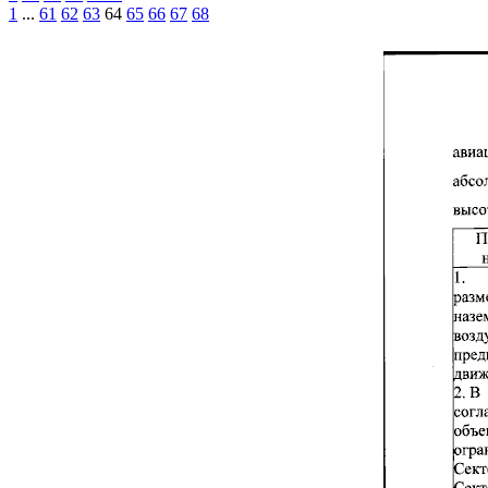
1
...
61
62
63
64
65
66
67
68