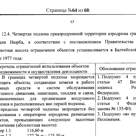
Страница №
64
из
68
: