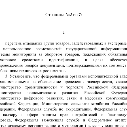
Страница №
2
из
7
: