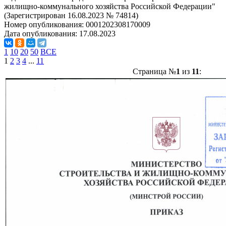
жилищно-коммунального хозяйства Российской Федерации"
(Зарегистрирован 16.08.2023 № 74814)
Номер опубликования:
0001202308170009
Дата опубликования:
17.08.2023
1
10
20
50
ВСЕ
1
2
3
4
...
11
Страница №
1
из
11
: