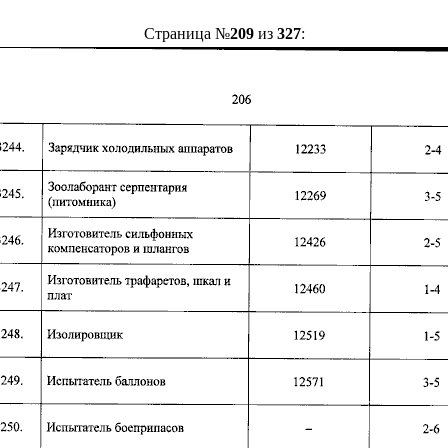
Страница №
209
из
327
: