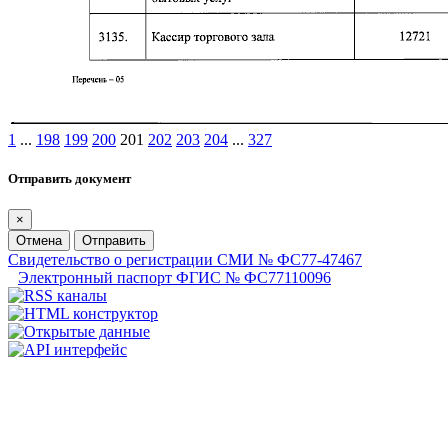
1
...
198
199
200
201
202
203
204
...
327
Отправить документ
×
Отмена
Отправить
Свидетельство о регистрации СМИ № ФС77-47467
Электронный паспорт ФГИС № ФС77110096