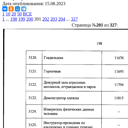
Дата опубликования:
15.08.2023
1
10
20
50
ВСЕ
1
...
198
199
200
201
202
203
204
...
327
Страница №
201
из
327
: