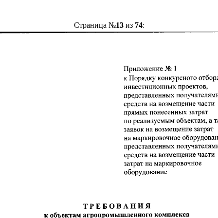
Страница №
13
из
74
: