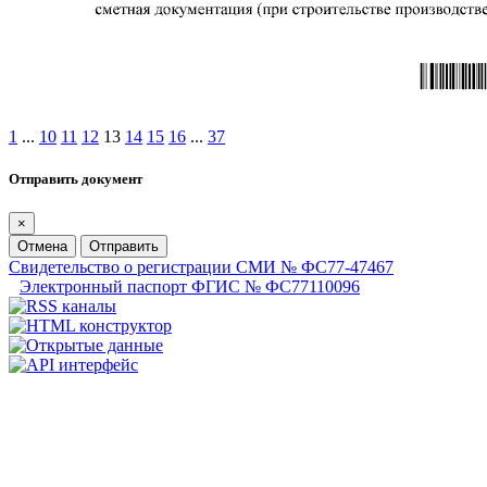
1
...
10
11
12
13
14
15
16
...
37
Отправить документ
×
Отмена
Отправить
Свидетельство о регистрации СМИ № ФС77-47467
Электронный паспорт ФГИС № ФС77110096