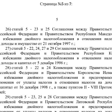
Страница №
5
из
7
: