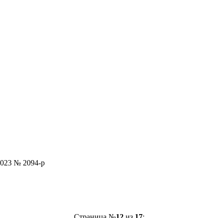
2023 № 2094-р
Страница №
12
из
17
: