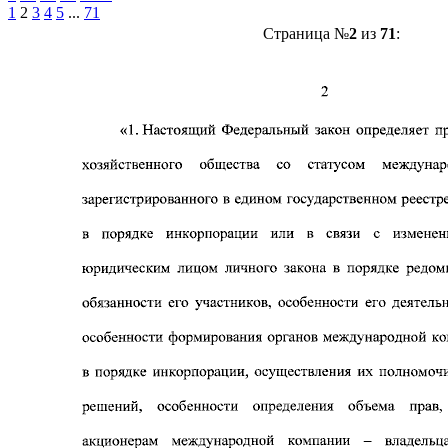
1
2
3
4
5
...
71
Страница №
2
из
71
: