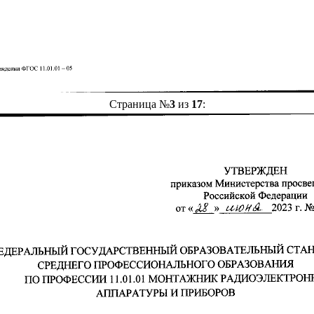
Страница №
3
из
17
: