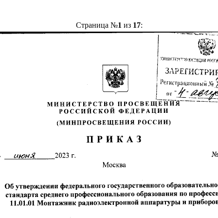
Страница №
1
из
17
: