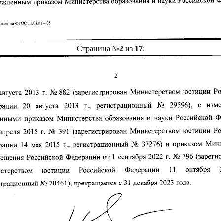
Страница №
2
из
17
: