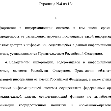
Страница №
4
из
13
: