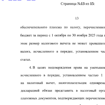
Страница №
13
из
15
: