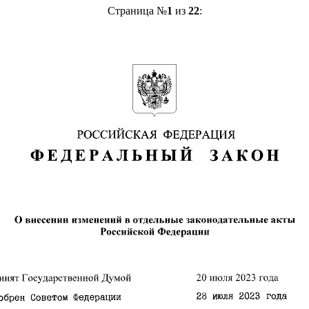
Страница №
1
из
22
: