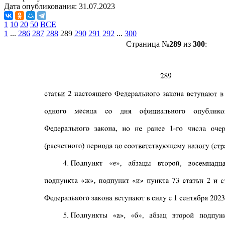
Дата опубликования:
31.07.2023
1
10
20
50
ВСЕ
1
...
286
287
288
289
290
291
292
...
300
Страница №
289
из
300
: