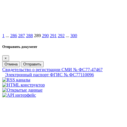
1
...
286
287
288
289
290
291
292
...
300
Отправить документ
×
Отмена
Отправить
Свидетельство о регистрации СМИ № ФС77-47467
Электронный паспорт ФГИС № ФС77110096