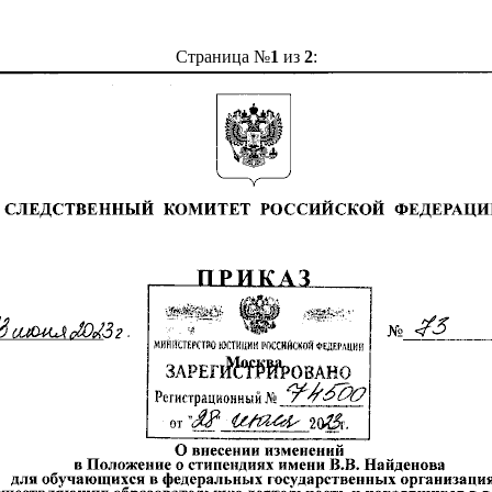
Страница №
1
из
2
: