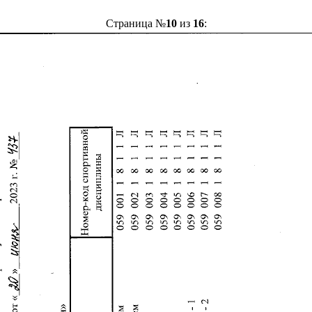
Страница №
10
из
16
: