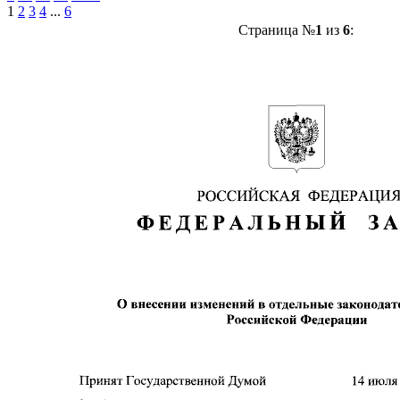
1
2
3
4
...
6
Страница №
1
из
6
: