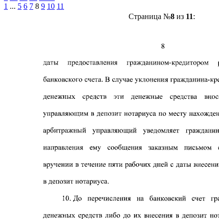
1
...
5
6
7
8
9
10
11
Страница №
8
из
11
: