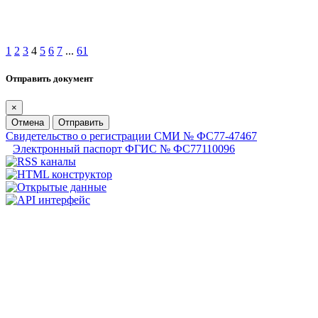
1
2
3
4
5
6
7
...
61
Отправить документ
×
Отмена
Отправить
Свидетельство о регистрации СМИ № ФС77-47467
Электронный паспорт ФГИС № ФС77110096