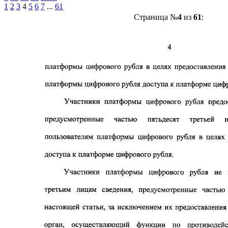
1
2
3
4
5
6
7
...
61
Страница №
4
из
61
: