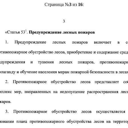
Страница №
3
из
16
: