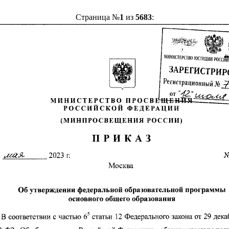
Страница №
1
из
5683
: