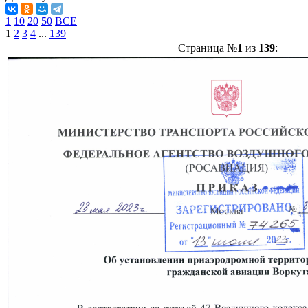
1
10
20
50
ВСЕ
1
2
3
4
...
139
Страница №
1
из
139
: