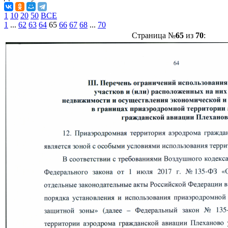
1
10
20
50
ВСЕ
1
...
62
63
64
65
66
67
68
...
70
Страница №
65
из
70
: