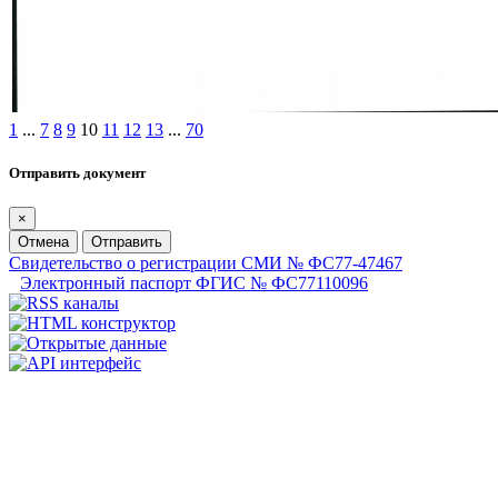
1
...
7
8
9
10
11
12
13
...
70
Отправить документ
×
Отмена
Отправить
Свидетельство о регистрации СМИ № ФС77-47467
Электронный паспорт ФГИС № ФС77110096