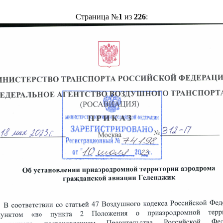
Страница №
1
из
226
: