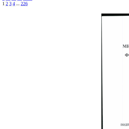
1
2
3
4
...
226