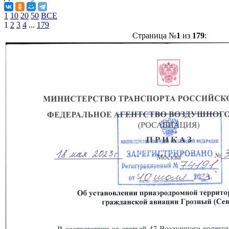
1
10
20
50
ВСЕ
1
2
3
4
...
179
Страница №
1
из
179
: