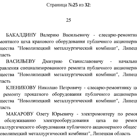
Страница №
25
из
32
: