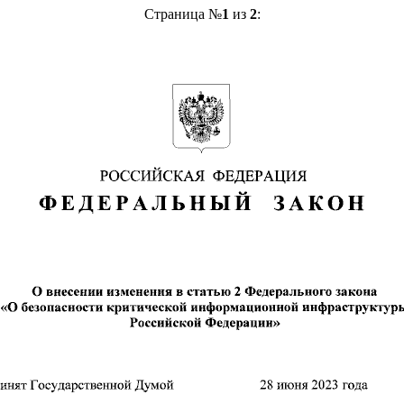
Страница №
1
из
2
: