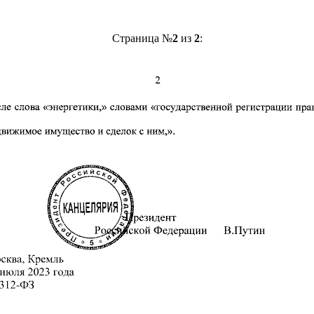
Страница №
2
из
2
: