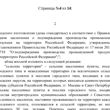
Страница №
4
из
14
: