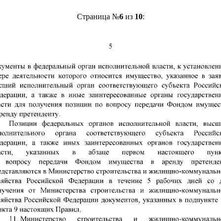
Страница №
6
из
10
: