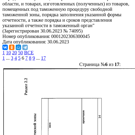
области, и товарах, изготовленных (полученных) из товаров,
помещенных под таможенную процедуру свободной
таможенной зоны, порядка заполнения указанной формы
отчетности, а также порядка и сроков представления
указанной отчетности в таможенный орган"
(Зарегистрирован 30.06.2023 № 74095)
Номер опубликования:
0001202306300045
Дата опубликования:
30.06.2023
1
10
20
50
ВСЕ
1
...
3
4
5
6
7
8
9
...
17
Страница №
6
из
17
: